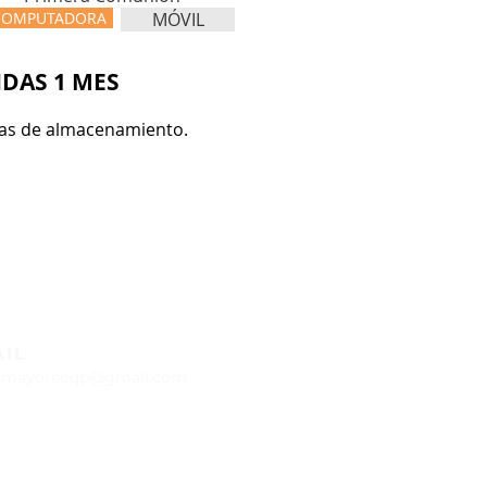
COMPUTADORA
MÓVIL
DAS 1 MES
días de almacenamiento.
AIL
smayoreoqp@gmail.com