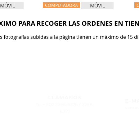
MÓVIL
COMPUTADORA
MÓVIL
IMO PARA RECOGER LAS ORDENES EN TIEN
as fotografías subidas a la página tienen un máximo de 15 
ENCUENTRANOS EN
LLÁMANOS
E-M
Tel:+ 502 2296-6376 / 2296-
venta
6377
5337-8340
HORARIO DE ATENCIÓN
de servicio al cliente