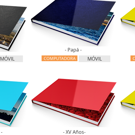
- Papá -
MÓVIL
COMPUTADORA
MÓVIL
-
- XV Años-